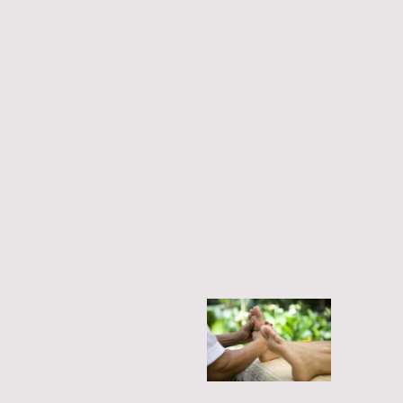
sage-Techniken und erfahren Sie mehr über die wohltuenden Eigenschaf
hts
sage
Fuß 
r zu zweit - Genießen Sie eine
Entspann
nd tanken Sie neue Energie!
sich ein
***** 90´min 160€
30´min 