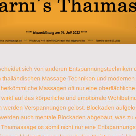
cheidet sich von anderen Entspannungstechniken du
len thailändischen Massage-Techniken und modernen
erkömmliche Massagen oft nur eine oberflächliche 
wirkt auf das körperliche und emotionale Wohlbefin
 werden Verspannungen gelöst, Blockaden aufgelöst
g werden auch mentale Blockaden abgebaut, was zu 
 Thaimassage ist somit nicht nur eine Entspannungs