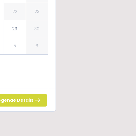
22
23
29
30
5
6
0
gende Details
00