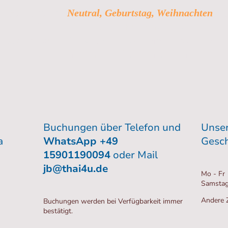
 Gutscheine (
) f
Neutral, Geburtstag, Weihnachten
können sie z.B. mit PayPal zahlen.
ost (Versand 1,90€) oder per Mail (Versand ko
werden. Fragen sie gerne nach.
Buchungen über Telefon und
Unse
a
WhatsApp +49
Gesch
15901190094
oder Mail
jb@thai4u.de
Mo - Fr 
Samstag
Andere Z
Buchungen werden bei Verfügbarkeit immer
bestätigt.