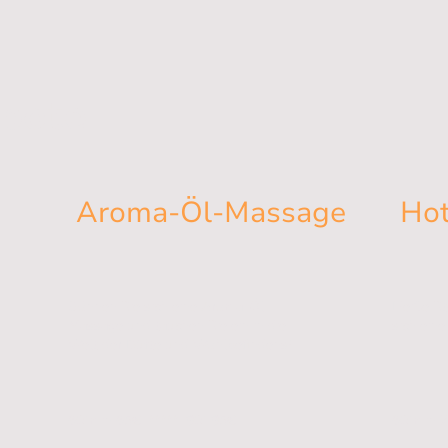
bote
Aroma-Öl-Massage
Hot
Gönnen Sie sich eine Aroma-Öl-
Heiße St
Massage und tauchen Sie ein in die
sich ein
Welt der Düfte und Wohlbefindens!
60´min 65€ ***** 90´ 95€
60´min 