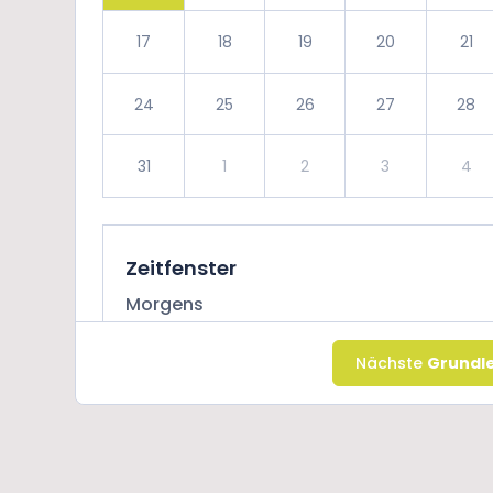
17
18
19
20
21
24
25
26
27
28
31
1
2
3
4
Zeitfenster
Morgens
10:00 bis 11:00
11:00 bis 12:0
Nächste
Grundle
Nachmittag
12:00 bis 13:00
14:00 bis 15: