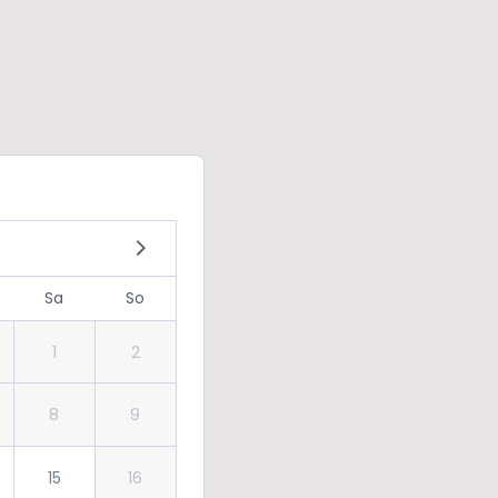
Sa
So
1
2
8
9
15
16