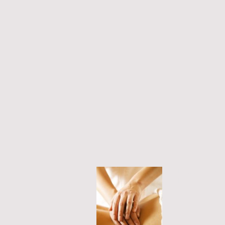
Genießen Sie die traditionellen Thaimas
Unsere Highlig
Paar Mas
Entspannung pu
Paar Massage u
60´min 110€ 