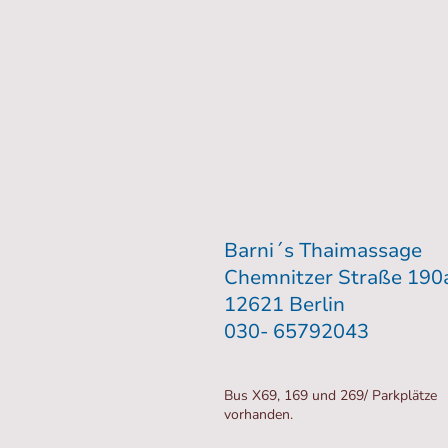
Wir haben verschiedene
Gutscheine können per P
Barni´s Thaimassage
Chemnitzer Straße 190
12621 Berlin
030- 65792043
Bus X69, 169 und 269/ Parkplätze
vorhanden.