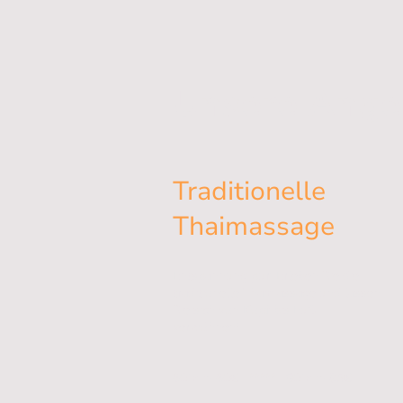
Unsere Ange
Traditionelle
Thaimassage
Entspannung pur: Erleben Sie die
traditionelle Thaimassage und lassen
Sie sich von Kopf bis Fuß
verwöhnen!
60´min 60€ ***** 90´min 85€