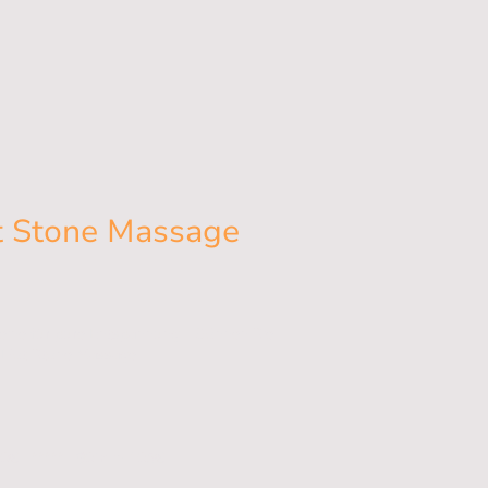
 Stone Massage
eine für pure Entspannung - Gönnen Sie
e Hot Stone Massage
70€ ***** 90´min 105€